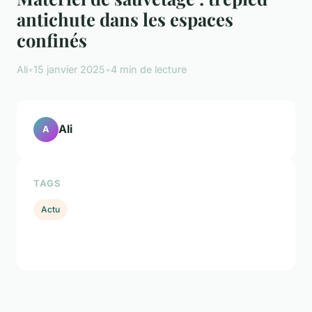
antichute dans les espaces
confinés
Ali
•
15 janvier 2025
•
4 min de lecture
Ali
A
TAGS
Actu