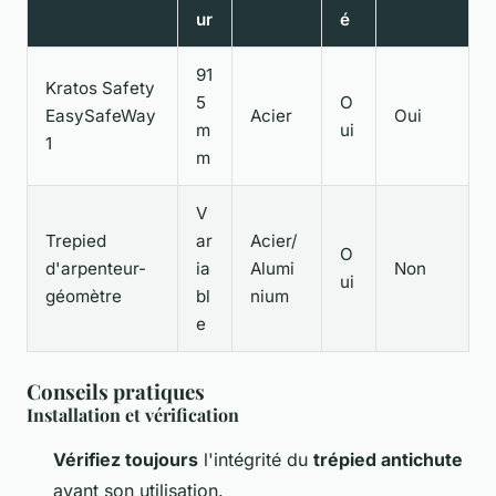
ur
é
91
Kratos Safety
5
O
EasySafeWay
Acier
Oui
m
ui
1
m
V
Trepied
ar
Acier/
O
d'arpenteur-
ia
Alumi
Non
ui
géomètre
bl
nium
e
Conseils pratiques
Installation et vérification
Vérifiez toujours
l'intégrité du
trépied antichute
avant son utilisation.