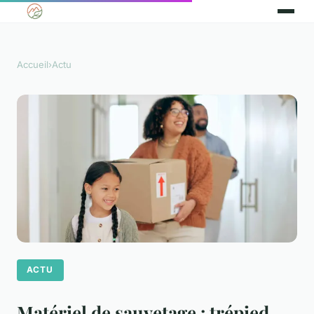
Accueil
›
Actu
ACTU
Matériel de sauvetage : trépied