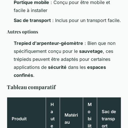
Portique mobile
: Conçu pour être mobile et
facile à installer
Sac de transport
: Inclus pour un transport facile.
Autres options
Trepied d'arpenteur-géomètre
: Bien que non
spécifiquement conçu pour le
sauvetage
, ces
trépieds peuvent être adaptés pour certaines
applications de
sécurité
dans les
espaces
confinés
.
Tableau comparatif
H
M
a
o
Sac de
Matéri
Produit
ut
bi
transp
au
e
lit
ort