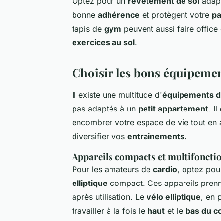
Optez pour un
revêtement de sol
adapt
bonne
adhérence
et protègent votre
pa
tapis de
gym
peuvent aussi faire office
exercices au sol
.
Choisir les bons équipeme
Il existe une multitude d'
équipements d
pas adaptés à un
petit appartement
. I
encombrer votre espace de vie tout en a
diversifier vos
entrainements
.
Appareils compacts et multifoncti
Pour les amateurs de
cardio
, optez pou
elliptique
compact. Ces appareils prenne
après utilisation. Le
vélo elliptique
, en 
travailler à la fois le
haut
et le
bas du c