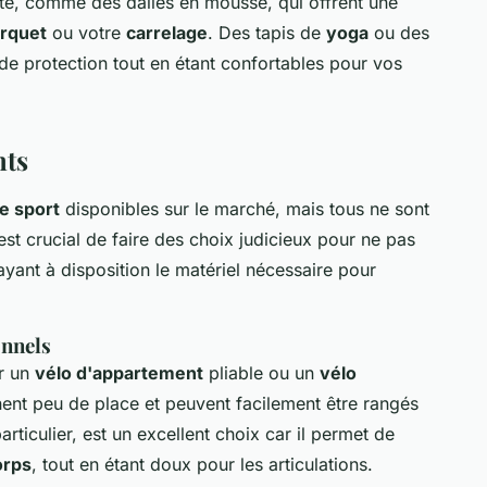
é, comme des dalles en mousse, qui offrent une
rquet
ou votre
carrelage
. Des tapis de
yoga
ou des
 de protection tout en étant confortables pour vos
nts
e sport
disponibles sur le marché, mais tous ne sont
l est crucial de faire des choix judicieux pour ne pas
yant à disposition le matériel nécessaire pour
onnels
r un
vélo d'appartement
pliable ou un
vélo
nt peu de place et peuvent facilement être rangés
particulier, est un excellent choix car il permet de
orps
, tout en étant doux pour les articulations.