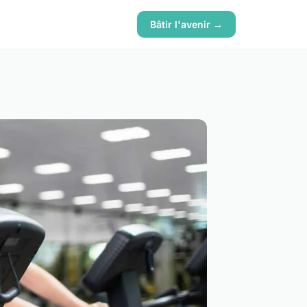
x
Bâtir l'avenir →