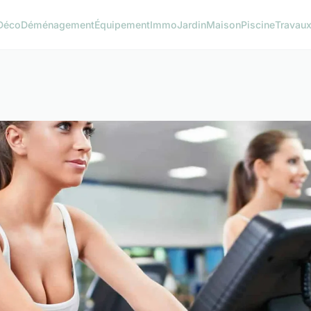
Déco
Déménagement
Équipement
Immo
Jardin
Maison
Piscine
Travau