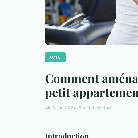
ACTU
Comment aménage
petit apparteme
Ali
•
5 juin 2024
•
6 min de lecture
Introduction