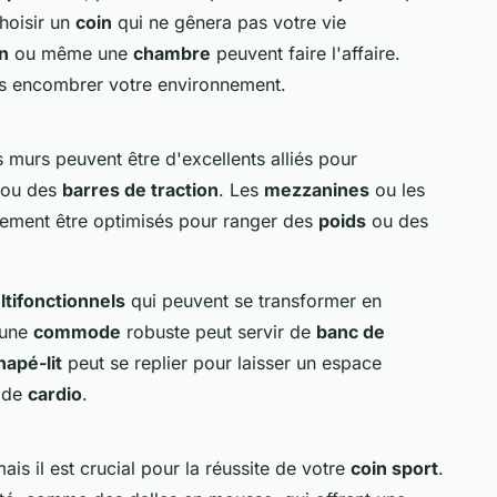
choisir un
coin
qui ne gênera pas votre vie
n
ou même une
chambre
peuvent faire l'affaire.
ans encombrer votre environnement.
s murs peuvent être d'excellents alliés pour
ou des
barres de traction
. Les
mezzanines
ou les
lement être optimisés pour ranger des
poids
ou des
tifonctionnels
qui peuvent se transformer en
 une
commode
robuste peut servir de
banc de
napé-lit
peut se replier pour laisser un espace
 de
cardio
.
is il est crucial pour la réussite de votre
coin sport
.