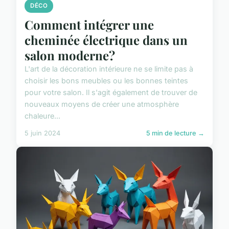
DÉCO
Comment intégrer une
cheminée électrique dans un
salon moderne?
L'art de la décoration intérieure ne se limite pas à
choisir les bons meubles ou les bonnes teintes
pour votre salon. Il s'agit également de trouver de
nouveaux moyens de créer une atmosphère
chaleure...
5 juin 2024
5 min de lecture →