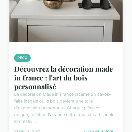
DÉCO
Découvrez la décoration made
in france : l'art du bois
personnalisé
La décoration Made in France incarne un savoir-
faire inégalé où le bois devient une toile
d'expression personnelle. Chaque pièce est
unique, reflétant l'alliance entre tradition artisanale
et créativi...
21 janvier 2025
6 min de lecture →