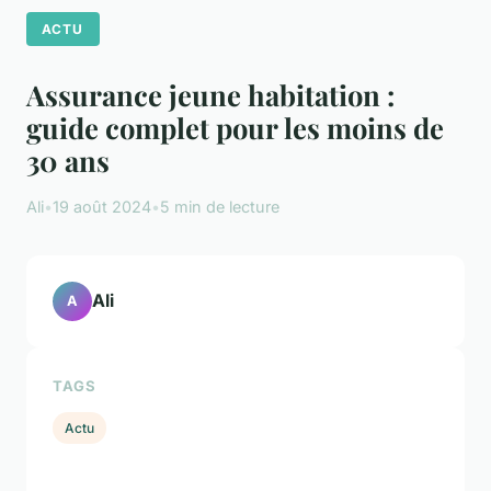
ACTU
Assurance jeune habitation :
guide complet pour les moins de
30 ans
Ali
•
19 août 2024
•
5 min de lecture
Ali
A
TAGS
Actu