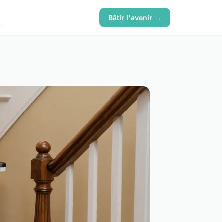
x
Bâtir l'avenir →