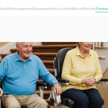
Déco
Déménagement
Équipement
Immo
Jardin
Maison
Piscine
Travau