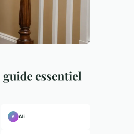
 guide essentiel
Ali
A