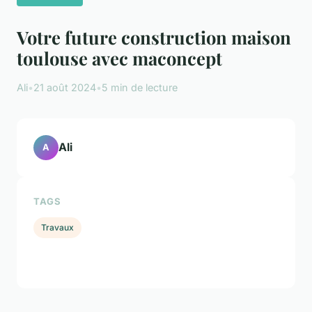
Votre future construction maison
toulouse avec maconcept
Ali
•
21 août 2024
•
5 min de lecture
Ali
A
TAGS
Travaux