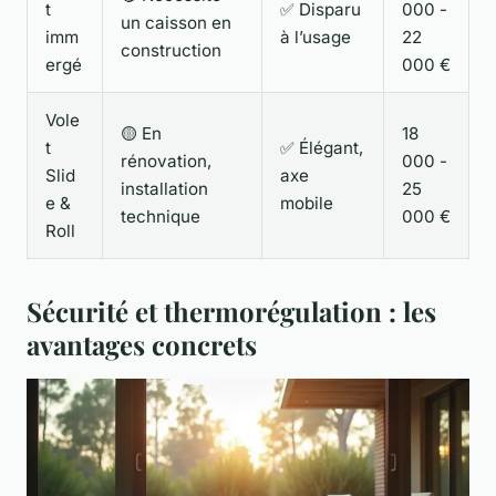
t
✅ Disparu
000 -
un caisson en
imm
à l’usage
22
construction
ergé
000 €
Vole
🟡 En
18
t
✅ Élégant,
rénovation,
000 -
Slid
axe
installation
25
e &
mobile
technique
000 €
Roll
Sécurité et thermorégulation : les
avantages concrets