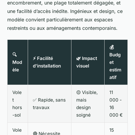
encombrement, une plage totalement dégagée, et
une facilité d’accès inédite. Ingénieux et design, ce
modèle convient particulièrement aux espaces
restreints ou aux aménagements contemporains.
💰
🔍
Budg
⚡ Facilité
🌿 Impact
Mod
et
d'installation
visuel
èle
estim
atif
Vole
🟡 Visible,
11
t
✅ Rapide, sans
mais
000 -
hors
travaux
design
16
-sol
soigné
000 €
Vole
15
🔴 Nécessite