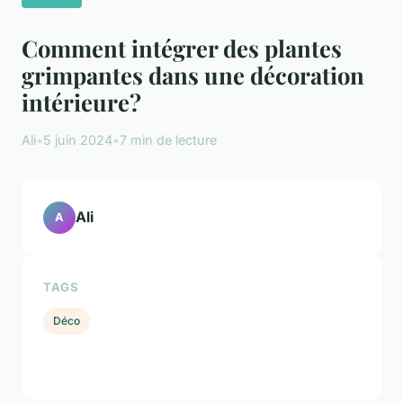
Comment intégrer des plantes
grimpantes dans une décoration
intérieure?
Ali
•
5 juin 2024
•
7 min de lecture
Ali
A
TAGS
Déco