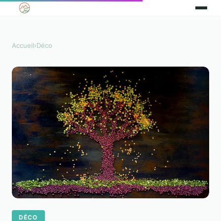
Accueil
›
Déco
DÉCO