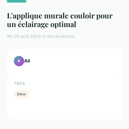
L'applique murale couloir pour
un éclairage optimal
Ali
•
26 août 2024
•
2 min de lecture
Ali
A
TAGS
Déco