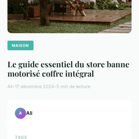
MAISON
Le guide essentiel du store banne
motorisé coffre intégral
Ali
•
17 décembre 2024
•
5 min de lecture
Ali
A
TAGS