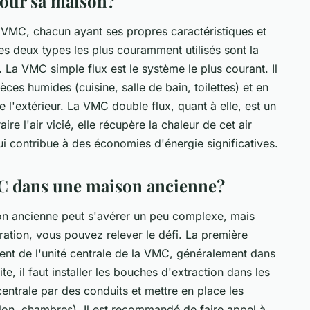
pour sa maison?
e VMC, chacun ayant ses propres caractéristiques et
s deux types les plus couramment utilisés sont la
. La VMC simple flux est le système le plus courant. Il
èces humides (cuisine, salle de bain, toilettes) et en
de l'extérieur. La VMC double flux, quant à elle, est un
re l'air vicié, elle récupère la chaleur de cet air
qui contribue à des économies d'énergie significatives.
C dans une maison ancienne?
on ancienne peut s'avérer un peu complexe, mais
ration, vous pouvez relever le défi. La première
ent de l'unité centrale de la VMC, généralement dans
e, il faut installer les bouches d'extraction dans les
centrale par des conduits et mettre en place les
alon, chambres). Il est recommandé de faire appel à