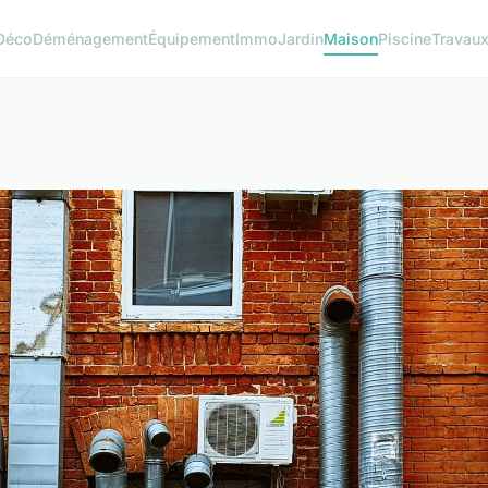
Déco
Déménagement
Équipement
Immo
Jardin
Maison
Piscine
Travau