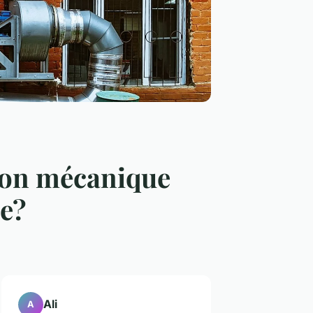
tion mécanique
e?
Ali
A