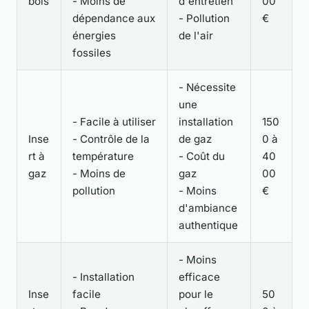
bois
- Moins de
d'entretien
00
dépendance aux
- Pollution
€
énergies
de l'air
fossiles
- Nécessite
une
- Facile à utiliser
installation
150
Inse
- Contrôle de la
de gaz
0 à
rt à
température
- Coût du
40
gaz
- Moins de
gaz
00
pollution
- Moins
€
d'ambiance
authentique
- Moins
- Installation
efficace
Inse
facile
pour le
50