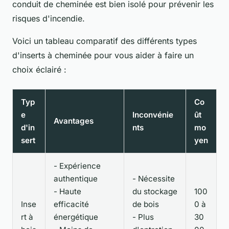
conduit de cheminée est bien isolé pour prévenir les
risques d'incendie.
Voici un tableau comparatif des différents types
d'inserts à cheminée pour vous aider à faire un
choix éclairé :
Typ
Co
e
Inconvénie
ût
Avantages
d'in
nts
mo
sert
yen
- Expérience
authentique
- Nécessite
- Haute
du stockage
100
Inse
efficacité
de bois
0 à
rt à
énergétique
- Plus
30