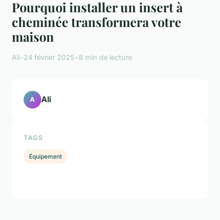
Pourquoi installer un insert à
cheminée transformera votre
maison
Ali
•
24 février 2025
•
8 min de lecture
Ali
A
TAGS
Équipement