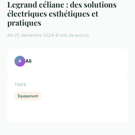
Legrand céliane : des solutions
électriques esthétiques et
pratiques
Ali
•
25 décembre 2024
•
6 min de lecture
Ali
A
TAGS
Équipement