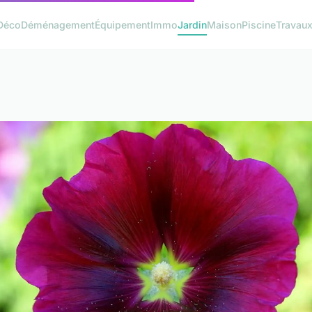
Déco
Déménagement
Équipement
Immo
Jardin
Maison
Piscine
Travau