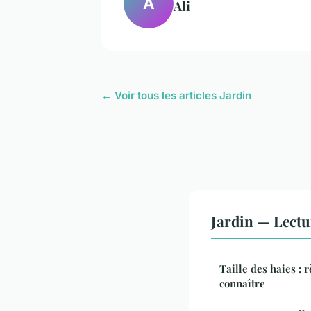
A
Ali
← Voir tous les articles Jardin
Jardin — Lect
Taille des haies : r
connaître