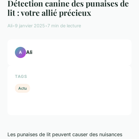
Détection canine des punaises de
lit : votre allié précieux
Ali
•
9 janvier 2025
•
7 min de lecture
Ali
A
TAGS
Actu
Les punaises de lit peuvent causer des nuisances